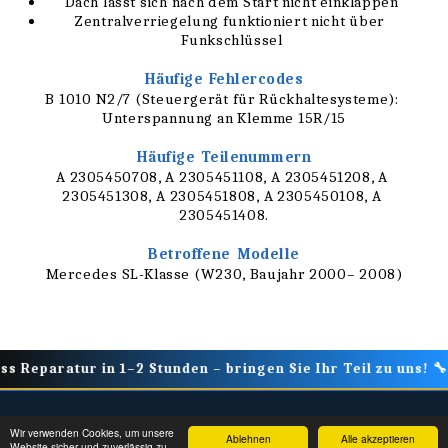
Dach lässt sich nach dem Start nicht einklappen
Zentralverriegelung funktioniert nicht über 
Funkschlüssel
Häufige Fehlercodes
B 1010 N2/7 (Steuergerät für Rückhaltesysteme): 
Unterspannung an Klemme 15R/15
Häufige Teilenummern
A 2305450708, A 2305451108, A 2305451208, A 
2305451308, A 2305451808, A 2305450108, A 
2305451408.
Betroffene Modelle
Mercedes SL-Klasse (W230, Baujahr 2000– 2008)
eparatur in 1–2 Stunden – bringen Sie Ihr Teil zu uns! 🔧 
Wir verwenden Cookies, um unsere
Zündschloss Reparatur (EZS)
Mehr
Ablehnen
Alle akzeptieren
Website sicher und zuverlässig zu